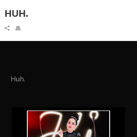
HUH.
Huh.